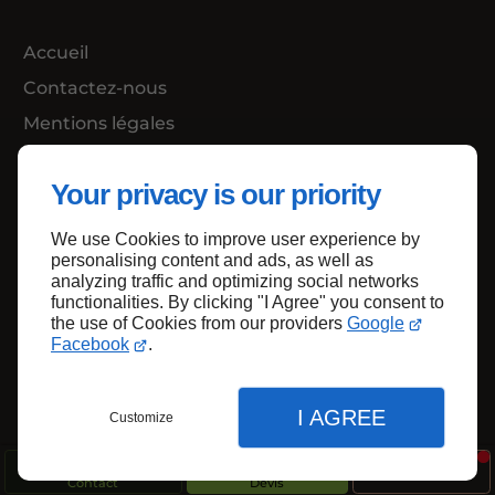
Accueil
Contactez-nous
Mentions légales
Plan du site
Your privacy is our priority
We use Cookies to improve user experience by
Haut de page
personalising content and ads, as well as
analyzing traffic and optimizing social networks
functionalities. By clicking "I Agree" you consent to
the use of Cookies from our providers
Google
Facebook
.
I AGREE
Customize
Contact
Devis