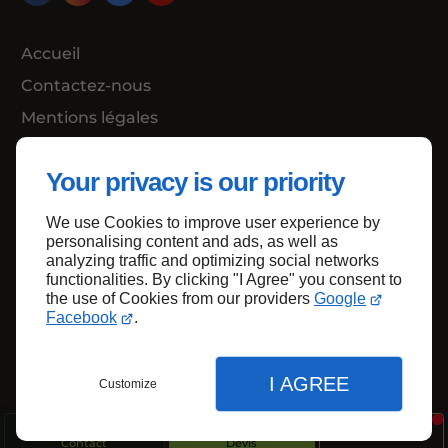
Accueil
Contactez-nous
Mentions légales
Plan du site
Your privacy is our priority
We use Cookies to improve user experience by
Haut de page
personalising content and ads, as well as
analyzing traffic and optimizing social networks
functionalities. By clicking "I Agree" you consent to
the use of Cookies from our providers
Google
Facebook
.
I AGREE
Customize
Contact
Devis