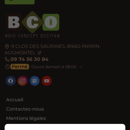
9 CLOS DES SAURINES,
81660
PAYRIN-
AUGMONTEL
09 74 56 30 84
Fermé
⋅ Ouvre demain à 08:00
Accueil
Contactez-nous
Mentions légales
Plan du site