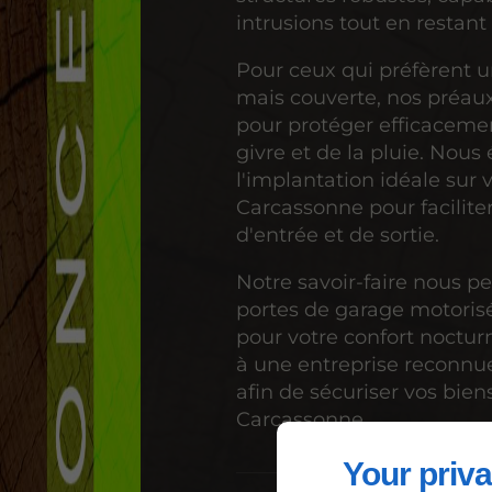
intrusions tout en restant
Pour ceux qui préfèrent u
mais couverte, nos préau
pour protéger efficacemen
givre et de la pluie. Nous
l'implantation idéale sur 
Carcassonne pour facilit
d'entrée et de sortie.
Notre savoir-faire nous p
portes de garage motorisé
pour votre confort noctur
à une entreprise reconnu
afin de sécuriser vos bien
Carcassonne.
Your priva