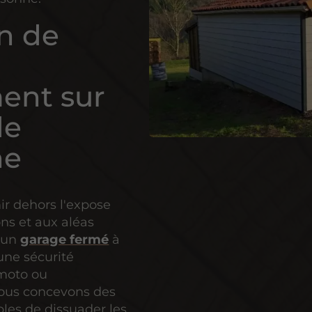
on de
ent sur
de
ne
ir dehors l'expose
ns et aux aléas
t un
garage fermé
à
une sécurité
 moto ou
Nous concevons des
bles de dissuader les