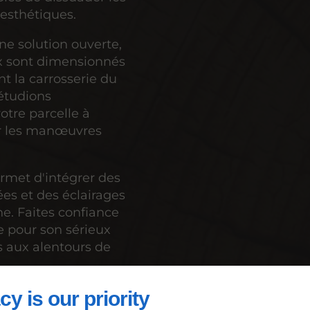
 esthétiques.
ne solution ouverte,
x sont dimensionnés
t la carrosserie du
 étudions
votre parcelle à
er les manœuvres
ermet d'intégrer des
es et des éclairages
ne. Faites confiance
e pour son sérieux
s aux alentours de
cy is our priority