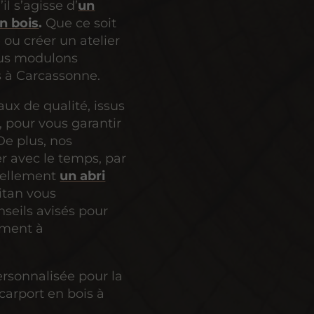
il s’agisse d’
un
n bois
.
Que ce soit
 ou créer un atelier
ous modulons
s à Carcassonne.
ux de qualité, issus
e, pour vous garantir
De plus, nos
r avec le temps, par
iellement
un abri
itan vous
eils avisés pour
ement à
rsonnalisée pour la
carport en bois à