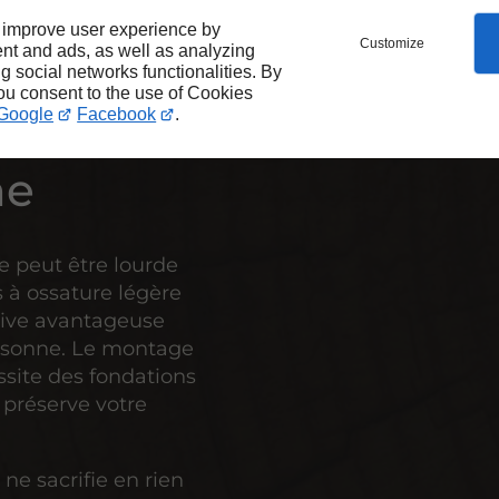
 pratique
 improve user experience by
Customize
nt and ads, as well as analyzing
ng social networks functionalities. By
you consent to the use of Cookies
Google
Facebook
.
l à
ne
 peut être lourde
s à ossature légère
tive avantageuse
assonne. Le montage
ssite des fondations
 préserve votre
 ne sacrifie en rien