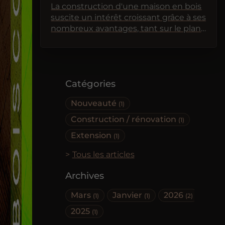
La construction d'une maison en bois
suscite un intérêt croissant grâce à ses
nombreux avantages, tant sur le plan
esthétique qu'environnemental.
Cependant, avant de se lancer dans
un tel projet, il est essentiel de
comprendre certains aspects
Catégories
fondamentaux. Cet article vous
guidera à travers les considérations
Nouveauté
(1)
clés à prendre en compte, les
avantages et inconvénients, ainsi que
Construction / rénovation
(1)
les choix de matériaux et de designs.
Extension
(1)
Tous les articles
Archives
Mars
Janvier
2026
(1)
(1)
(2)
2025
(1)